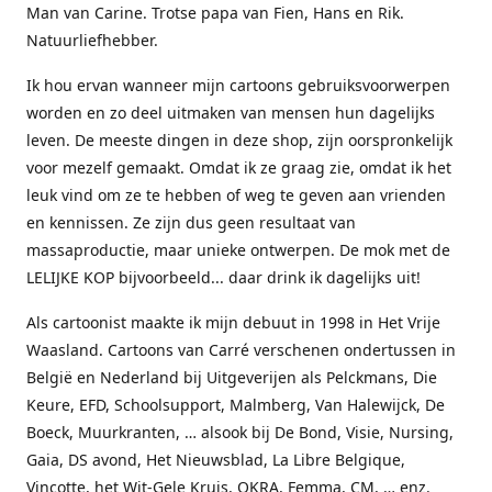
Man van Carine. Trotse papa van Fien, Hans en Rik.
Natuurliefhebber.
Ik hou ervan wanneer mijn cartoons gebruiksvoorwerpen
worden en zo deel uitmaken van mensen hun dagelijks
leven. De meeste dingen in deze shop, zijn oorspronkelijk
voor mezelf gemaakt. Omdat ik ze graag zie, omdat ik het
leuk vind om ze te hebben of weg te geven aan vrienden
en kennissen. Ze zijn dus geen resultaat van
massaproductie, maar unieke ontwerpen. De mok met de
LELIJKE KOP bijvoorbeeld... daar drink ik dagelijks uit!
Als cartoonist maakte ik mijn debuut in 1998 in Het Vrije
Waasland. Cartoons van Carré verschenen ondertussen in
België en Nederland bij Uitgeverijen als Pelckmans, Die
Keure, EFD, Schoolsupport, Malmberg, Van Halewijck, De
Boeck, Muurkranten, … alsook bij De Bond, Visie, Nursing,
Gaia, DS avond, Het Nieuwsblad, La Libre Belgique,
Vinçotte, het Wit-Gele Kruis, OKRA, Femma, CM, … enz.