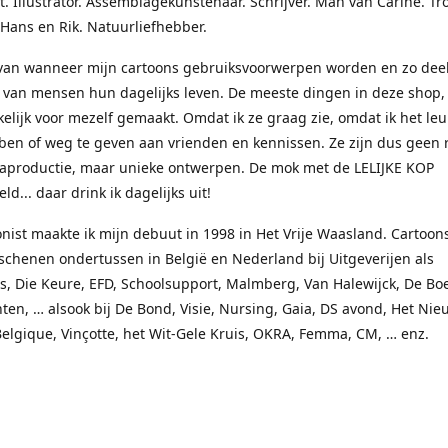
t. Illustrator. Assemblagekunstenaar. Schrijver. Man van Carine. Tr
 Hans en Rik. Natuurliefhebber.
rvan wanneer mijn cartoons gebruiksvoorwerpen worden en zo dee
van mensen hun dagelijks leven. De meeste dingen in deze shop, 
elijk voor mezelf gemaakt. Omdat ik ze graag zie, omdat ik het le
ben of weg te geven aan vrienden en kennissen. Ze zijn dus geen 
aproductie, maar unieke ontwerpen. De mok met de LELIJKE KOP
ld... daar drink ik dagelijks uit!
onist maakte ik mijn debuut in 1998 in Het Vrije Waasland. Cartoon
schenen ondertussen in België en Nederland bij Uitgeverijen als
, Die Keure, EFD, Schoolsupport, Malmberg, Van Halewijck, De Boe
en, … alsook bij De Bond, Visie, Nursing, Gaia, DS avond, Het Nie
Belgique, Vinçotte, het Wit-Gele Kruis, OKRA, Femma, CM, … enz.