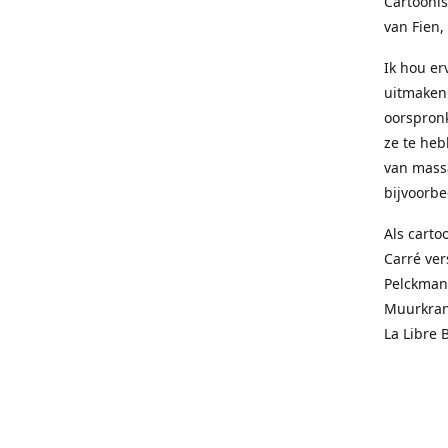
Cartoonis
van Fien,
Ik hou e
uitmaken 
oorspronk
ze te heb
van mass
bijvoorbee
Als carto
Carré ver
Pelckmans
Muurkrant
La Libre 