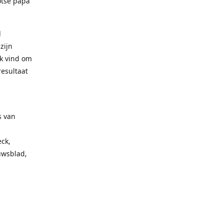
otse papa
l
zijn
uk vind om
resultaat
s van
ck,
uwsblad,