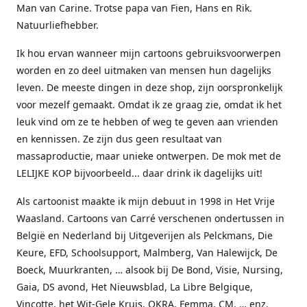
Man van Carine. Trotse papa van Fien, Hans en Rik.
Natuurliefhebber.
Ik hou ervan wanneer mijn cartoons gebruiksvoorwerpen
worden en zo deel uitmaken van mensen hun dagelijks
leven. De meeste dingen in deze shop, zijn oorspronkelijk
voor mezelf gemaakt. Omdat ik ze graag zie, omdat ik het
leuk vind om ze te hebben of weg te geven aan vrienden
en kennissen. Ze zijn dus geen resultaat van
massaproductie, maar unieke ontwerpen. De mok met de
LELIJKE KOP bijvoorbeeld... daar drink ik dagelijks uit!
Als cartoonist maakte ik mijn debuut in 1998 in Het Vrije
Waasland. Cartoons van Carré verschenen ondertussen in
België en Nederland bij Uitgeverijen als Pelckmans, Die
Keure, EFD, Schoolsupport, Malmberg, Van Halewijck, De
Boeck, Muurkranten, … alsook bij De Bond, Visie, Nursing,
Gaia, DS avond, Het Nieuwsblad, La Libre Belgique,
Vinçotte, het Wit-Gele Kruis, OKRA, Femma, CM, … enz.