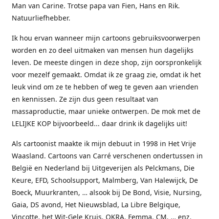
Man van Carine. Trotse papa van Fien, Hans en Rik.
Natuurliefhebber.
Ik hou ervan wanneer mijn cartoons gebruiksvoorwerpen
worden en zo deel uitmaken van mensen hun dagelijks
leven. De meeste dingen in deze shop, zijn oorspronkelijk
voor mezelf gemaakt. Omdat ik ze graag zie, omdat ik het
leuk vind om ze te hebben of weg te geven aan vrienden
en kennissen. Ze zijn dus geen resultaat van
massaproductie, maar unieke ontwerpen. De mok met de
LELIJKE KOP bijvoorbeeld... daar drink ik dagelijks uit!
Als cartoonist maakte ik mijn debuut in 1998 in Het Vrije
Waasland. Cartoons van Carré verschenen ondertussen in
België en Nederland bij Uitgeverijen als Pelckmans, Die
Keure, EFD, Schoolsupport, Malmberg, Van Halewijck, De
Boeck, Muurkranten, … alsook bij De Bond, Visie, Nursing,
Gaia, DS avond, Het Nieuwsblad, La Libre Belgique,
Vinçotte, het Wit-Gele Kruis, OKRA, Femma, CM, … enz.