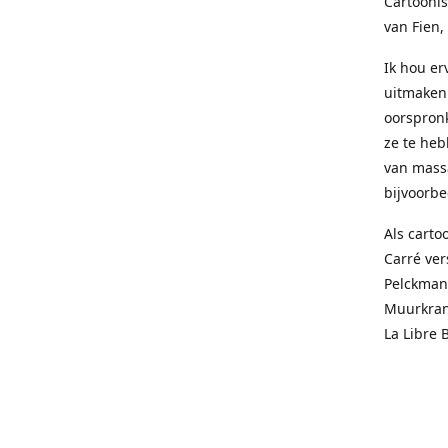
Cartoonis
van Fien,
Ik hou e
uitmaken 
oorspronk
ze te heb
van mass
bijvoorbee
Als carto
Carré ver
Pelckmans
Muurkrant
La Libre 