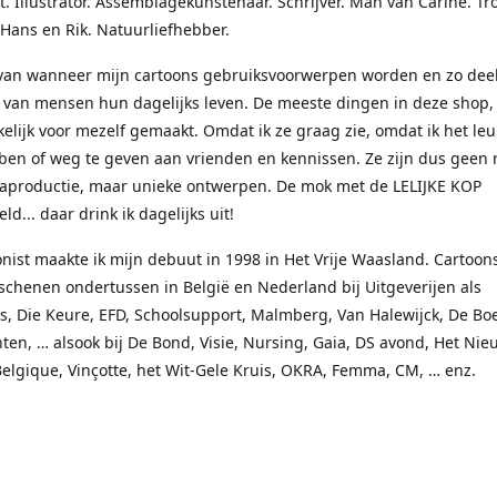
t. Illustrator. Assemblagekunstenaar. Schrijver. Man van Carine. Tr
 Hans en Rik. Natuurliefhebber.
rvan wanneer mijn cartoons gebruiksvoorwerpen worden en zo dee
van mensen hun dagelijks leven. De meeste dingen in deze shop, 
elijk voor mezelf gemaakt. Omdat ik ze graag zie, omdat ik het le
ben of weg te geven aan vrienden en kennissen. Ze zijn dus geen 
aproductie, maar unieke ontwerpen. De mok met de LELIJKE KOP
ld... daar drink ik dagelijks uit!
onist maakte ik mijn debuut in 1998 in Het Vrije Waasland. Cartoon
schenen ondertussen in België en Nederland bij Uitgeverijen als
, Die Keure, EFD, Schoolsupport, Malmberg, Van Halewijck, De Boe
en, … alsook bij De Bond, Visie, Nursing, Gaia, DS avond, Het Nie
Belgique, Vinçotte, het Wit-Gele Kruis, OKRA, Femma, CM, … enz.