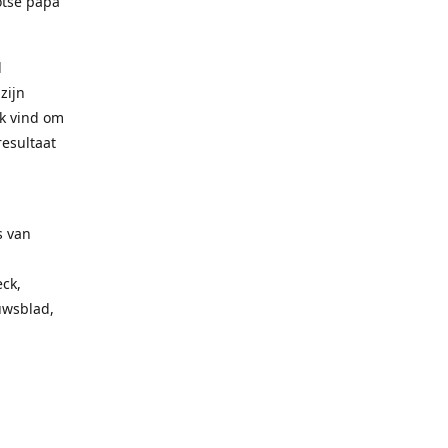
otse papa
l
zijn
uk vind om
resultaat
s van
ck,
uwsblad,