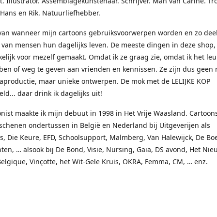
t. Illustrator. Assemblagekunstenaar. Schrijver. Man van Carine. Tr
 Hans en Rik. Natuurliefhebber.
rvan wanneer mijn cartoons gebruiksvoorwerpen worden en zo dee
van mensen hun dagelijks leven. De meeste dingen in deze shop, 
elijk voor mezelf gemaakt. Omdat ik ze graag zie, omdat ik het le
ben of weg te geven aan vrienden en kennissen. Ze zijn dus geen 
aproductie, maar unieke ontwerpen. De mok met de LELIJKE KOP
ld... daar drink ik dagelijks uit!
onist maakte ik mijn debuut in 1998 in Het Vrije Waasland. Cartoon
schenen ondertussen in België en Nederland bij Uitgeverijen als
, Die Keure, EFD, Schoolsupport, Malmberg, Van Halewijck, De Boe
en, … alsook bij De Bond, Visie, Nursing, Gaia, DS avond, Het Nie
Belgique, Vinçotte, het Wit-Gele Kruis, OKRA, Femma, CM, … enz.