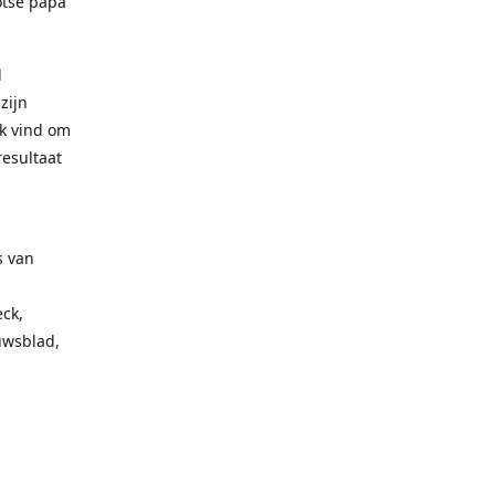
otse papa
l
zijn
uk vind om
resultaat
s van
ck,
uwsblad,