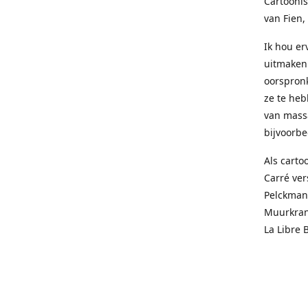
Cartoonis
van Fien,
Ik hou e
uitmaken 
oorspronk
ze te heb
van mass
bijvoorbee
Als carto
Carré ver
Pelckmans
Muurkrant
La Libre 