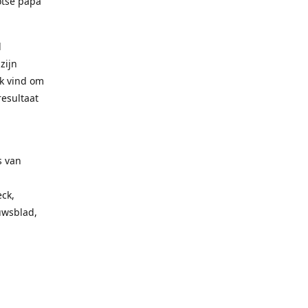
otse papa
l
zijn
uk vind om
resultaat
s van
ck,
uwsblad,