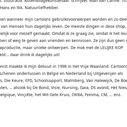
t. Illustrator. Assemblagekunstenaar. Schrijver. Man van Carine. Tr
 Hans en Rik. Natuurliefhebber.
rvan wanneer mijn cartoons gebruiksvoorwerpen worden en zo dee
van mensen hun dagelijks leven. De meeste dingen in deze shop, 
elijk voor mezelf gemaakt. Omdat ik ze graag zie, omdat ik het le
ben of weg te geven aan vrienden en kennissen. Ze zijn dus geen 
aproductie, maar unieke ontwerpen. De mok met de LELIJKE KOP
ld... daar drink ik dagelijks uit!
onist maakte ik mijn debuut in 1998 in Het Vrije Waasland. Cartoon
schenen ondertussen in België en Nederland bij Uitgeverijen als
, Die Keure, EFD, Schoolsupport, Malmberg, Van Halewijck, De Boe
en, … alsook bij De Bond, Visie, Nursing, Gaia, DS avond, Het Nie
Belgique, Vinçotte, het Wit-Gele Kruis, OKRA, Femma, CM, … enz.