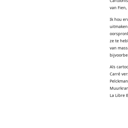
Cartoonis
van Fien,
Ik hou e
uitmaken 
oorspronk
ze te heb
van mass
bijvoorbee
Als carto
Carré ver
Pelckmans
Muurkrant
La Libre 