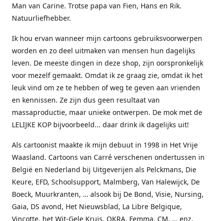
Man van Carine. Trotse papa van Fien, Hans en Rik.
Natuurliefhebber.
Ik hou ervan wanneer mijn cartoons gebruiksvoorwerpen
worden en zo deel uitmaken van mensen hun dagelijks
leven. De meeste dingen in deze shop, zijn oorspronkelijk
voor mezelf gemaakt. Omdat ik ze graag zie, omdat ik het
leuk vind om ze te hebben of weg te geven aan vrienden
en kennissen. Ze zijn dus geen resultaat van
massaproductie, maar unieke ontwerpen. De mok met de
LELIJKE KOP bijvoorbeeld... daar drink ik dagelijks uit!
Als cartoonist maakte ik mijn debuut in 1998 in Het Vrije
Waasland. Cartoons van Carré verschenen ondertussen in
België en Nederland bij Uitgeverijen als Pelckmans, Die
Keure, EFD, Schoolsupport, Malmberg, Van Halewijck, De
Boeck, Muurkranten, … alsook bij De Bond, Visie, Nursing,
Gaia, DS avond, Het Nieuwsblad, La Libre Belgique,
Vinçotte, het Wit-Gele Kruis, OKRA, Femma, CM, … enz.