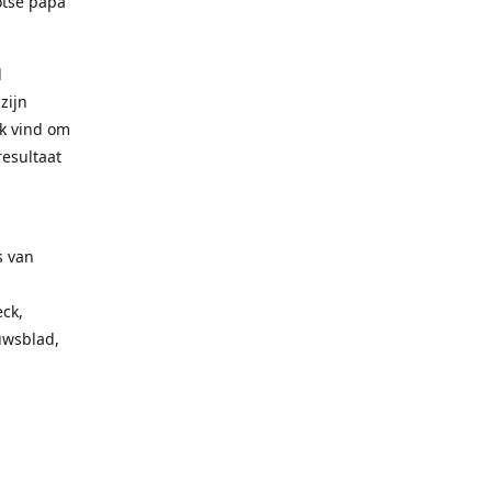
otse papa
l
zijn
uk vind om
resultaat
s van
ck,
uwsblad,