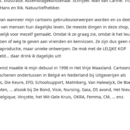
t. Illustrator. Assemblagekunstenaar. Schrijver. Man van Carine. Tr
 Hans en Rik. Natuurliefhebber.
rvan wanneer mijn cartoons gebruiksvoorwerpen worden en zo dee
van mensen hun dagelijks leven. De meeste dingen in deze shop, 
elijk voor mezelf gemaakt. Omdat ik ze graag zie, omdat ik het le
ben of weg te geven aan vrienden en kennissen. Ze zijn dus geen 
aproductie, maar unieke ontwerpen. De mok met de LELIJKE KOP
ld... daar drink ik dagelijks uit!
onist maakte ik mijn debuut in 1998 in Het Vrije Waasland. Cartoon
schenen ondertussen in België en Nederland bij Uitgeverijen als
, Die Keure, EFD, Schoolsupport, Malmberg, Van Halewijck, De Boe
en, … alsook bij De Bond, Visie, Nursing, Gaia, DS avond, Het Nie
Belgique, Vinçotte, het Wit-Gele Kruis, OKRA, Femma, CM, … enz.