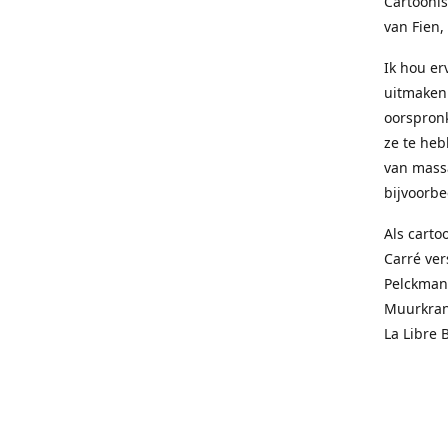
Cartoonis
van Fien,
Ik hou e
uitmaken 
oorspronk
ze te heb
van mass
bijvoorbee
Als carto
Carré ver
Pelckmans
Muurkrant
La Libre 