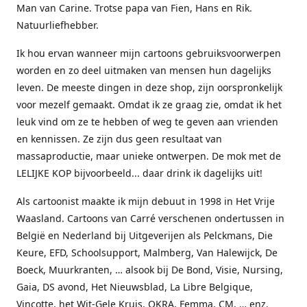
Man van Carine. Trotse papa van Fien, Hans en Rik.
Natuurliefhebber.
Ik hou ervan wanneer mijn cartoons gebruiksvoorwerpen
worden en zo deel uitmaken van mensen hun dagelijks
leven. De meeste dingen in deze shop, zijn oorspronkelijk
voor mezelf gemaakt. Omdat ik ze graag zie, omdat ik het
leuk vind om ze te hebben of weg te geven aan vrienden
en kennissen. Ze zijn dus geen resultaat van
massaproductie, maar unieke ontwerpen. De mok met de
LELIJKE KOP bijvoorbeeld... daar drink ik dagelijks uit!
Als cartoonist maakte ik mijn debuut in 1998 in Het Vrije
Waasland. Cartoons van Carré verschenen ondertussen in
België en Nederland bij Uitgeverijen als Pelckmans, Die
Keure, EFD, Schoolsupport, Malmberg, Van Halewijck, De
Boeck, Muurkranten, … alsook bij De Bond, Visie, Nursing,
Gaia, DS avond, Het Nieuwsblad, La Libre Belgique,
Vinçotte, het Wit-Gele Kruis, OKRA, Femma, CM, … enz.