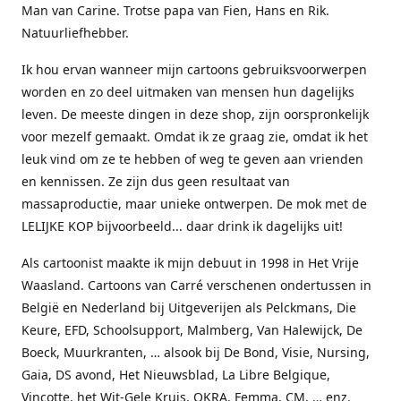
Man van Carine. Trotse papa van Fien, Hans en Rik.
Natuurliefhebber.
Ik hou ervan wanneer mijn cartoons gebruiksvoorwerpen
worden en zo deel uitmaken van mensen hun dagelijks
leven. De meeste dingen in deze shop, zijn oorspronkelijk
voor mezelf gemaakt. Omdat ik ze graag zie, omdat ik het
leuk vind om ze te hebben of weg te geven aan vrienden
en kennissen. Ze zijn dus geen resultaat van
massaproductie, maar unieke ontwerpen. De mok met de
LELIJKE KOP bijvoorbeeld... daar drink ik dagelijks uit!
Als cartoonist maakte ik mijn debuut in 1998 in Het Vrije
Waasland. Cartoons van Carré verschenen ondertussen in
België en Nederland bij Uitgeverijen als Pelckmans, Die
Keure, EFD, Schoolsupport, Malmberg, Van Halewijck, De
Boeck, Muurkranten, … alsook bij De Bond, Visie, Nursing,
Gaia, DS avond, Het Nieuwsblad, La Libre Belgique,
Vinçotte, het Wit-Gele Kruis, OKRA, Femma, CM, … enz.