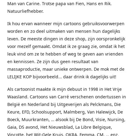
Man van Carine. Trotse papa van Fien, Hans en Rik.
Natuurliefhebber.
Ik hou ervan wanneer mijn cartoons gebruiksvoorwerpen
worden en zo deel uitmaken van mensen hun dagelijks
leven. De meeste dingen in deze shop, zijn oorspronkelijk
voor mezelf gemaakt. Omdat ik ze graag zie, omdat ik het
leuk vind om ze te hebben of weg te geven aan vrienden
en kennissen. Ze zijn dus geen resultaat van
massaproductie, maar unieke ontwerpen. De mok met de
LELIJKE KOP bijvoorbeeld... daar drink ik dagelijks uit!
Als cartoonist maakte ik mijn debuut in 1998 in Het Vrije
Waasland. Cartoons van Carré verschenen ondertussen in
België en Nederland bij Uitgeverijen als Pelckmans, Die
Keure, EFD, Schoolsupport, Malmberg, Van Halewijck, De
Boeck, Muurkranten, … alsook bij De Bond, Visie, Nursing,
Gaia, DS avond, Het Nieuwsblad, La Libre Belgique,
Vinçotte, het Wit-Gele Kruis, OKRA, Femma, CM, … enz.